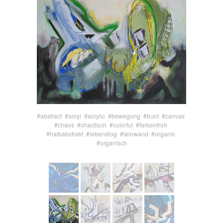
#abstract
#acryl
#acrylic
#bewegung
#bunt
#canvas
#chaos
#chaotisch
#colorful
#farbenfroh
#halbabstrakt
#lebendiog
#leinwand
#organic
#organisch