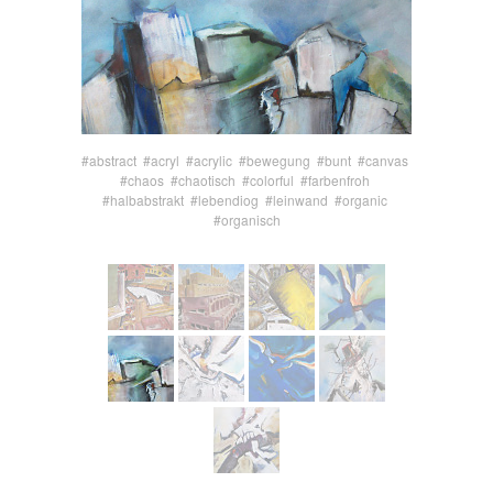
#abstract
#acryl
#acrylic
#bewegung
#bunt
#canvas
#chaos
#chaotisch
#colorful
#farbenfroh
#halbabstrakt
#lebendiog
#leinwand
#organic
#organisch