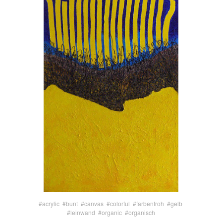
#acrylic
#bunt
#canvas
#colorful
#farbenfroh
#gelb
#leinwand
#organic
#organisch